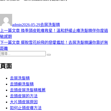
作
發
分
者
佈
類
admin
2026-05-29
去屑洗髮精
日
上
上一篇文章
換季頭皮乾癢救星！溫和舒緩止癢洗髮精伴你度過
文
期:
一
敏感期
章
篇
下
下一篇文章
擺脫雪花紛飛的戀愛尷尬！去屑洗髮精讓你靠近無
導
文
一
距離
搜
章:
篇
覽
搜
尋
文
尋
頁面
關
章:
鍵
字:
去屑洗髮精
去頭癬洗髮精
去頭皮屑洗髮精推薦
去頭皮屑的方法
大片頭皮屑原因
如何止頭皮癢方法