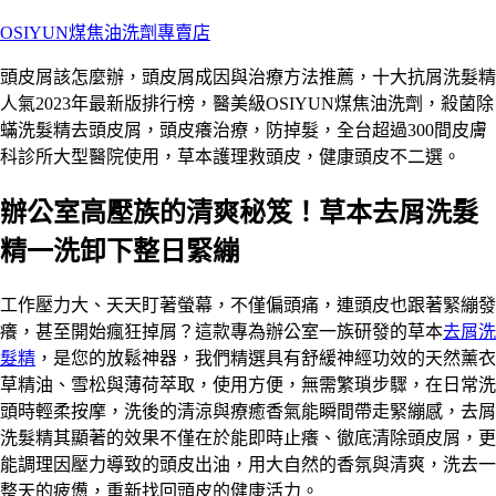
跳
OSIYUN煤焦油洗劑專賣店
至
頭皮屑該怎麼辦，頭皮屑成因與治療方法推薦，十大抗屑洗髮精
主
人氣2023年最新版排行榜，醫美級OSIYUN煤焦油洗劑，殺菌除
要
蟎洗髮精去頭皮屑，頭皮癢治療，防掉髮，全台超過300間皮膚
內
科診所大型醫院使用，草本護理救頭皮，健康頭皮不二選。
容
辦公室高壓族的清爽秘笈！草本去屑洗髮
精一洗卸下整日緊繃
工作壓力大、天天盯著螢幕，不僅偏頭痛，連頭皮也跟著緊繃發
癢，甚至開始瘋狂掉屑？這款專為辦公室一族研發的草本
去屑洗
髮精
，是您的放鬆神器，我們精選具有舒緩神經功效的天然薰衣
草精油、雪松與薄荷萃取，使用方便，無需繁瑣步驟，在日常洗
頭時輕柔按摩，洗後的清涼與療癒香氣能瞬間帶走緊繃感，去屑
洗髮精其顯著的效果不僅在於能即時止癢、徹底清除頭皮屑，更
能調理因壓力導致的頭皮出油，用大自然的香氛與清爽，洗去一
整天的疲憊，重新找回頭皮的健康活力。