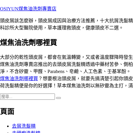
跳
OSIYUN煤焦油洗劑專賣店
至
頭皮屑該怎麼辦，頭皮屑成因與治療方法推薦，十大抗屑洗髮精人
主
科診所大型醫院使用，草本護理救頭皮，健康頭皮不二選。
要
內
煤焦油洗劑哪裡買
容
大部分的乾性頭皮屑，都會在氣溫轉變，又或者溫度驟降時發生
煤焦油洗劑專賣店推出的去頭皮屑洗髮精透過中藥材苦參、側柏
淨，不含矽靈、甲醛、Parabens、皂鹼、人工色素、壬基苯酚。
煤焦油洗劑哪裡買
？想要根治頭皮屑，就要先搞清楚引起你頭皮
荷洗髮精便是你的好選擇！草本煤焦油洗劑以無矽靈為主打，清
搜
搜
尋
尋
頁面
關
鍵
字:
去屑洗髮精