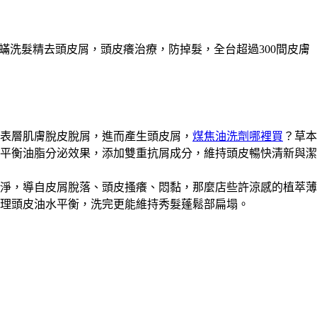
除蟎洗髮精去頭皮屑，頭皮癢治療，防掉髮，全台超過300間皮膚
表層肌膚脫皮脫屑，進而產生頭皮屑，
煤焦油洗劑哪裡買
？草本
平衡油脂分泌效果，添加雙重抗屑成分，維持頭皮暢快清新與潔
淨，導自皮屑脫落、頭皮搔癢、悶黏，那麼店些許涼感的植萃薄
理頭皮油水平衡，洗完更能維持秀髮蓬鬆部扁塌。