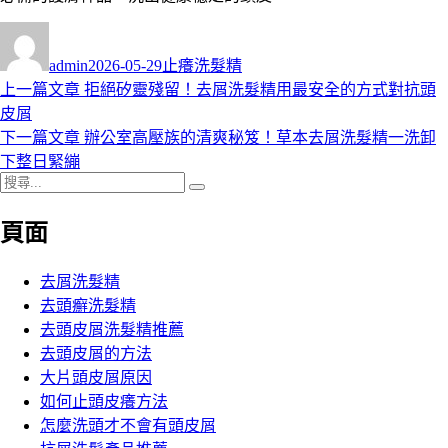
作
發
分
者
佈
類
admin
2026-05-29
止癢洗髮精
日
上
上一篇文章
拒絕矽靈殘留！去屑洗髮精用最安全的方式對抗頭
文
期:
一
皮屑
章
篇
下
下一篇文章
辦公室高壓族的清爽秘笈！草本去屑洗髮精一洗卸
導
文
一
下整日緊繃
搜
章:
篇
覽
搜
尋
文
尋
頁面
關
章:
鍵
字:
去屑洗髮精
去頭癬洗髮精
去頭皮屑洗髮精推薦
去頭皮屑的方法
大片頭皮屑原因
如何止頭皮癢方法
怎麼洗頭才不會有頭皮屑