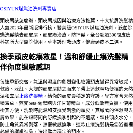
跳
OSIYUN煤焦油洗劑專賣店
至
頭皮屑該怎麼辦，頭皮屑成因與治療方法推薦，十大抗屑洗髮精
主
人氣2023年最新版排行榜，醫美級OSIYUN煤焦油洗劑，殺菌除
要
蟎洗髮精去頭皮屑，頭皮癢治療，防掉髮，全台超過300間皮膚
內
科診所大型醫院使用，草本護理救頭皮，健康頭皮不二選。
容
換季頭皮乾癢救星！溫和舒緩止癢洗髮精
伴你度過敏感期
每逢季節交替，氣溫與濕度的劇烈變化總讓頭皮變得異常敏感，
乾癢、泛紅、大塊的頭皮屑隨之而來？帶上這款精巧便攜的天然
溫和去屑
止癢洗髮精
，給你的頭皮最穩定的守護，配方富含天然
積雪草、燕麥beta-葡聚糖與洋甘菊精華，成分低敏無負擔，使用
極其方便，洗髮時能溫和安撫受刺激的頭皮，其顯著的保濕與去
屑效果，能在短時間內舒緩換季引起的不適感，鎖住頭皮水分，
防止角質異常剝落，無懼敏感換季，這款止癢洗髮精是您浴室裡
必備的護膚神品，洗出健康穩定的頭皮。