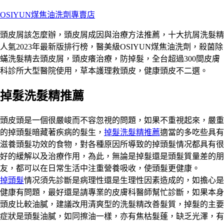
跳
OSIYUN煤焦油洗劑專賣店
至
頭皮屑該怎麼辦，頭皮屑成因與治療方法推薦，十大抗屑洗髮精
主
人氣2023年最新版排行榜，醫美級OSIYUN煤焦油洗劑，殺菌除
要
蟎洗髮精去頭皮屑，頭皮癢治療，防掉髮，全台超過300間皮膚
內
科診所大型醫院使用，草本護理救頭皮，健康頭皮不二選。
容
掉髮洗髮精推薦
頭皮頭是一個很嚴峻而不容忽視的問題，如果不重視起來，嚴重
的掉頭髮暗藏著疾病的髮生，
掉髮洗髮精推薦
適當的多吃些具有
滋養頭髮功效的食物，對各種原因所導致的掉頭髮情况都具有很
好的緩解以及治療作用，為此，無論是掉髮還是頭髮質量差的朋
友，都可以在日常生活中注重營養吸收，使頭髮更健康。
掉頭髮
情况須先診斷是病理性還是生理性因素造成的，如擔心是
健康有問題，最好還是請專業的皮膚科醫師幫忙診斷，如果本身
頭皮比較油膩，建議改用清爽型的洗髮精改善髮質，掉髮的主要
症狀是頭髮油膩，如同擦油一樣，亦有焦枯髮蓬，缺乏光澤，有