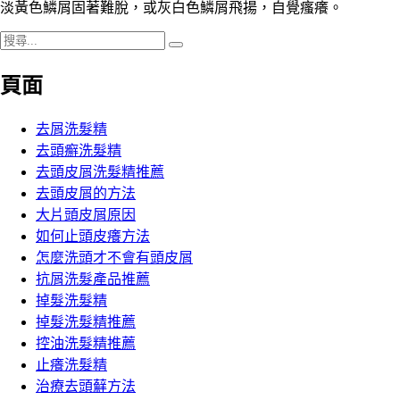
淡黃色鱗屑固著難脫，或灰白色鱗屑飛揚，自覺瘙癢。
搜
搜
尋
尋
頁面
關
鍵
字:
去屑洗髮精
去頭癬洗髮精
去頭皮屑洗髮精推薦
去頭皮屑的方法
大片頭皮屑原因
如何止頭皮癢方法
怎麼洗頭才不會有頭皮屑
抗屑洗髮產品推薦
掉髮洗髮精
掉髮洗髮精推薦
控油洗髮精推薦
止癢洗髮精
治療去頭蘚方法