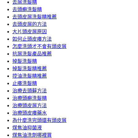
字:
去屑洗髮精
去頭癬洗髮精
去頭皮屑洗髮精推薦
去頭皮屑的方法
大片頭皮屑原因
如何止頭皮癢方法
怎麼洗頭才不會有頭皮屑
抗屑洗髮產品推薦
掉髮洗髮精
掉髮洗髮精推薦
控油洗髮精推薦
止癢洗髮精
治療去頭蘚方法
治療頭癬洗髮精
治療頭皮屑方法
治療頭皮癢藥水
為什麼洗完頭還有頭皮屑
煤焦油抑菌液
煤焦油洗劑哪裡買