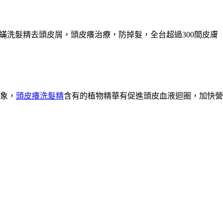
除蟎洗髮精去頭皮屑，頭皮癢治療，防掉髮，全台超過300間皮膚
象，
頭皮癢洗髮精
含有的植物精華有促進頭皮血液迴圈，加快營