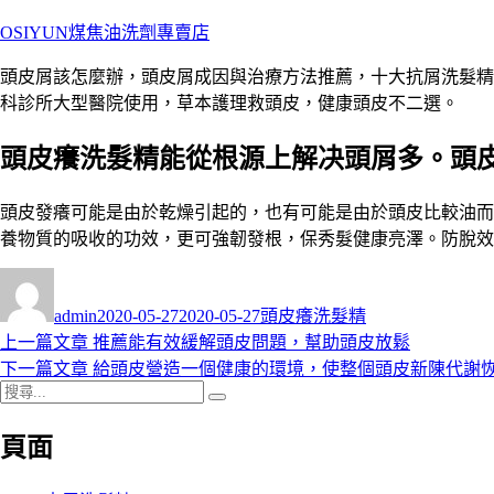
跳
OSIYUN煤焦油洗劑專賣店
至
頭皮屑該怎麼辦，頭皮屑成因與治療方法推薦，十大抗屑洗髮精人
主
科診所大型醫院使用，草本護理救頭皮，健康頭皮不二選。
要
內
頭皮癢洗髮精能從根源上解决頭屑多。頭
容
頭皮發癢可能是由於乾燥引起的，也有可能是由於頭皮比較油而
養物質的吸收的功效，更可強韌發根，保秀髮健康亮澤。防脫效
作
發
分
者
佈
類
admin
2020-05-27
2020-05-27
頭皮癢洗髮精
日
上
上一篇文章
推薦能有效緩解頭皮問題，幫助頭皮放鬆
文
期:
一
下
下一篇文章
給頭皮營造一個健康的環境，使整個頭皮新陳代謝
章
搜
篇
一
搜
導
尋
文
篇
尋
頁面
關
章:
文
覽
鍵
章: