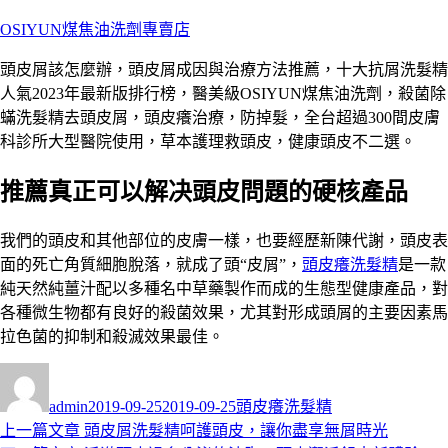
跳
OSIYUN煤焦油洗劑專賣店
至
頭皮屑該怎麼辦，頭皮屑成因與治療方法推薦，十大抗屑洗髮精
主
人氣2023年最新版排行榜，醫美級OSIYUN煤焦油洗劑，殺菌除
要
蟎洗髮精去頭皮屑，頭皮癢治療，防掉髮，全台超過300間皮膚
內
科診所大型醫院使用，草本護理救頭皮，健康頭皮不二選。
容
推薦真正可以解决頭皮問題的硬核產品
我們的頭皮和其他部位的皮膚一樣，也要經歷新陳代謝，頭皮表
面的死亡角質細胞脫落，就成了頭“皮屑”，
頭皮癢洗髮
精
是一款
純天然純薑汁配以多種名中草藥製作而成的生態型健康產品，對
各種微生物都有良好的殺菌效果，尤其對形成頭屑的主要因素馬
拉色菌的抑制和殺滅效果最佳。
作
發
分
者
佈
類
admin
2019-09-25
2019-09-25
頭皮癢洗髮精
日
上
上一篇文章
頭皮屑洗髮精呵護頭皮，讓你盡享無屑時光
文
期: