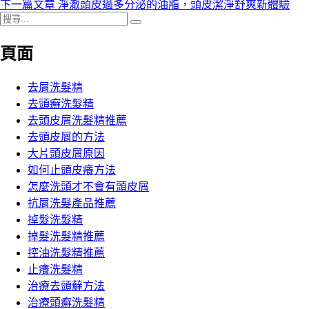
一
下
下一篇文章
淨澈頭皮過多分泌的油脂，頭皮潔淨舒爽新體驗
章
搜
篇
一
搜
導
尋
文
篇
尋
頁面
關
章:
文
覽
鍵
章:
字:
去屑洗髮精
去頭癬洗髮精
去頭皮屑洗髮精推薦
去頭皮屑的方法
大片頭皮屑原因
如何止頭皮癢方法
怎麼洗頭才不會有頭皮屑
抗屑洗髮產品推薦
掉髮洗髮精
掉髮洗髮精推薦
控油洗髮精推薦
止癢洗髮精
治療去頭蘚方法
治療頭癬洗髮精