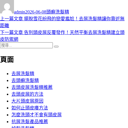
作
發
分
者
佈
類
admin
2026-06-08
頭癬洗髮精
日
上
上一篇文章
擺脫雪花紛飛的戀愛尷尬！去屑洗髮精讓你靠近無
文
期:
一
距離
章
篇
下
下一篇文章
告別頭皮屑反覆發作！天然平衡去屑洗髮精建立頭
導
文
一
皮防禦網
搜
章:
篇
覽
搜
尋
文
尋
頁面
關
章:
鍵
字:
去屑洗髮精
去頭癬洗髮精
去頭皮屑洗髮精推薦
去頭皮屑的方法
大片頭皮屑原因
如何止頭皮癢方法
怎麼洗頭才不會有頭皮屑
抗屑洗髮產品推薦