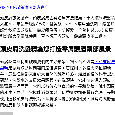
跳
OSIYUN煤焦油洗劑專賣店
至
頭皮屑該怎麼辦，頭皮屑成因與治療方法推薦，十大抗屑洗髮精
主
人氣2023年最新版排行榜，醫美級OSIYUN煤焦油洗劑，殺菌除
要
蟎洗髮精去頭皮屑，頭皮癢治療，防掉髮，全台超過300間皮膚
內
科診所大型醫院使用，草本護理救頭皮，健康頭皮不二選。
容
頭皮屑洗髮精為您打造零屑靚麗頭部風景
頭屑總是無情地破壞我們的美好形象，讓人苦不堪言
，頭皮屑洗
髮精
是您解決頭屑問題的最佳選擇，它採用了多種天然植物精
華，這些植物都來自於大自然的純淨角落，經過嚴格的科學配方
研製，洗髮水的去屑效果顯著，在洗頭時，它能快速深入頭皮，
將頭屑一掃而盡，它可以有效抑制真菌的生長和繁殖，減少頭屑
的產生，同時，它還能滋養頭髮，使秀髮更加亮麗有光澤，長期
使用這款頭皮屑洗髮精，您將徹底擺脫頭屑困擾，擁有清爽舒適
的頭皮和令人稱讚的靚麗秀髮。
作
發
分