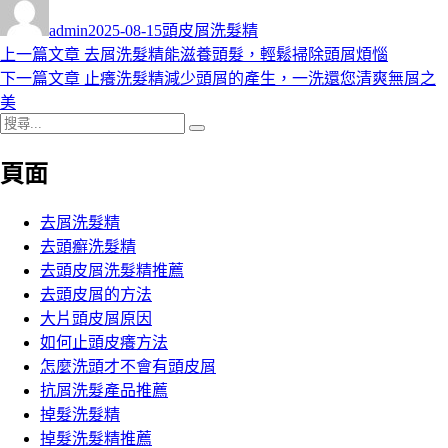
者
佈
類
admin
2025-08-15
頭皮屑洗髮精
日
上
上一篇文章
去屑洗髮精能滋養頭髮，輕鬆掃除頭屑煩惱
文
期:
一
下
下一篇文章
止癢洗髮精減少頭屑的產生，一洗還您清爽無屑之
章
篇
一
美
導
搜
文
篇
搜
尋
章:
文
尋
覽
頁面
關
章:
鍵
字:
去屑洗髮精
去頭癬洗髮精
去頭皮屑洗髮精推薦
去頭皮屑的方法
大片頭皮屑原因
如何止頭皮癢方法
怎麼洗頭才不會有頭皮屑
抗屑洗髮產品推薦
掉髮洗髮精
掉髮洗髮精推薦