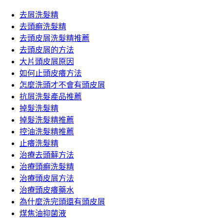
鍵
章:
字:
去屑洗髮精
去頭癬洗髮精
去頭皮屑洗髮精推薦
去頭皮屑的方法
大片頭皮屑原因
如何止頭皮癢方法
怎麼洗頭才不會有頭皮屑
抗屑洗髮產品推薦
掉髮洗髮精
掉髮洗髮精推薦
控油洗髮精推薦
止癢洗髮精
治療去頭蘚方法
治療頭癬洗髮精
治療頭皮屑方法
治療頭皮癢藥水
為什麼洗完頭還有頭皮屑
煤焦油抑菌液