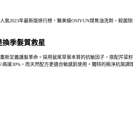
氣2023年最新版排行榜，醫美級OSIYUN煤焦油洗劑，殺菌
是換季髮質救星
重新定義護髮革命。採用鼠尾草葉本質的抗敏因子，搭配芹菜籽
少高達30%，而天然配方更適合敏感肌使用。獨特的極淨抗屑調