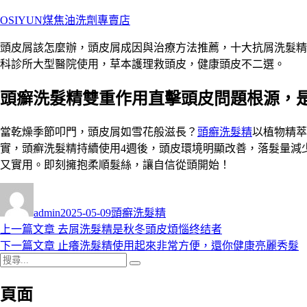
跳
OSIYUN煤焦油洗劑專賣店
至
頭皮屑該怎麼辦，頭皮屑成因與治療方法推薦，十大抗屑洗髮精人
主
科診所大型醫院使用，草本護理救頭皮，健康頭皮不二選。
要
內
頭癬洗髮精雙重作用直擊頭皮問題根源，
容
當乾燥季節叩門，頭皮屑如雪花般滋長？
頭癬洗髮精
以植物精萃
實，頭癬洗髮精持續使用4週後，頭皮環境明顯改善，落髮量減
又實用。即刻擁抱柔順髮絲，讓自信從頭開始！
作
發
分
者
佈
類
admin
2025-05-09
頭癬洗髮精
日
上
上一篇文章
去屑洗髮精是秋冬頭皮煩惱终结者
文
期:
一
下
下一篇文章
止癢洗髮精使用起來非常方便，還你健康亮麗秀髮
章
搜
篇
一
搜
導
尋
文
篇
尋
頁面
關
章:
文
覽