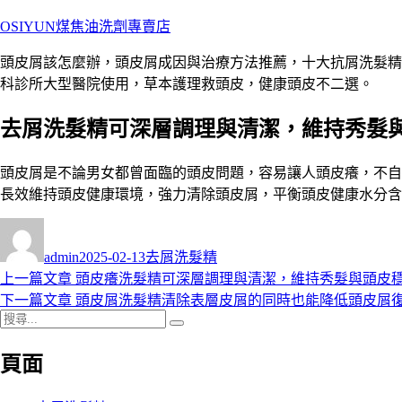
跳
OSIYUN煤焦油洗劑專賣店
至
頭皮屑該怎麼辦，頭皮屑成因與治療方法推薦，十大抗屑洗髮精人
主
科診所大型醫院使用，草本護理救頭皮，健康頭皮不二選。
要
內
去屑洗髮精可深層調理與清潔，維持秀髮
容
頭皮屑是不論男女都曾面臨的頭皮問題，容易讓人頭皮癢，不自
長效維持頭皮健康環境，強力清除頭皮屑，平衡頭皮健康水分含
作
發
分
者
佈
類
admin
2025-02-13
去屑洗髮精
日
上
上一篇文章
頭皮癢洗髮精可深層調理與清潔，維持秀髮與頭皮
文
期:
一
下
下一篇文章
頭皮屑洗髮精清除表層皮屑的同時也能降低頭皮屑
章
搜
篇
一
搜
導
尋
文
篇
尋
頁面
關
章:
文
覽
鍵
章: