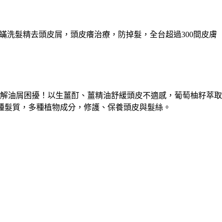
除蟎洗髮精去頭皮屑，頭皮癢治療，防掉髮，全台超過300間皮膚
解油屑困擾！以生薑酊、薑精油舒緩頭皮不適感，葡萄柚籽萃取
各種髮質，多種植物成分，修護、保養頭皮與髮絲。