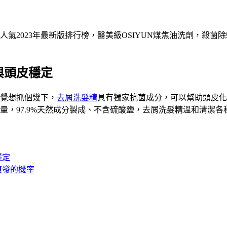
氣2023年最新版排行榜，醫美級OSIYUN煤焦油洗劑，殺菌
與頭皮穩定
覺想抓個幾下，
去屑洗髮精
具有獨家抗菌成分，可以幫助頭皮化
量，97.9%天然成分製成、不含硫酸鹽，去屑洗髮精溫和清潔
穩定
復發的機率