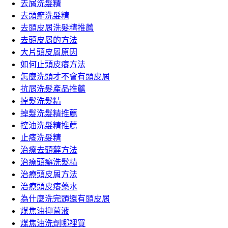
字:
去屑洗髮精
去頭癬洗髮精
去頭皮屑洗髮精推薦
去頭皮屑的方法
大片頭皮屑原因
如何止頭皮癢方法
怎麼洗頭才不會有頭皮屑
抗屑洗髮產品推薦
掉髮洗髮精
掉髮洗髮精推薦
控油洗髮精推薦
止癢洗髮精
治療去頭蘚方法
治療頭癬洗髮精
治療頭皮屑方法
治療頭皮癢藥水
為什麼洗完頭還有頭皮屑
煤焦油抑菌液
煤焦油洗劑哪裡買