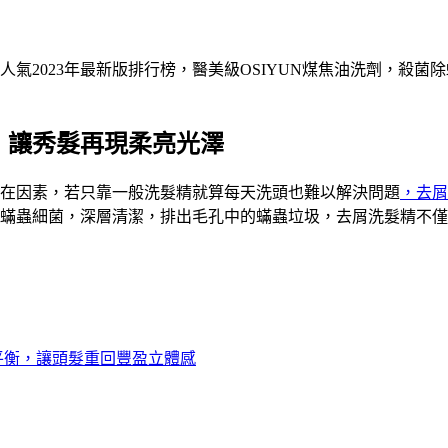
氣2023年最新版排行榜，醫美級OSIYUN煤焦油洗劑，殺菌
，讓秀髮再現柔亮光澤
在因素，若只靠一般洗髮精就算每天洗頭也難以解決問題
，去屑
蟎蟲細菌，深層清潔，排出毛孔中的蟎蟲垃圾，去屑洗髮精不僅
平衡，讓頭髮重回豐盈立體感