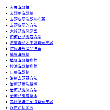
鍵
章:
字:
去屑洗髮精
去頭癬洗髮精
去頭皮屑洗髮精推薦
去頭皮屑的方法
大片頭皮屑原因
如何止頭皮癢方法
怎麼洗頭才不會有頭皮屑
抗屑洗髮產品推薦
掉髮洗髮精
掉髮洗髮精推薦
控油洗髮精推薦
止癢洗髮精
治療去頭蘚方法
治療頭癬洗髮精
治療頭皮屑方法
治療頭皮癢藥水
為什麼洗完頭還有頭皮屑
煤焦油抑菌液