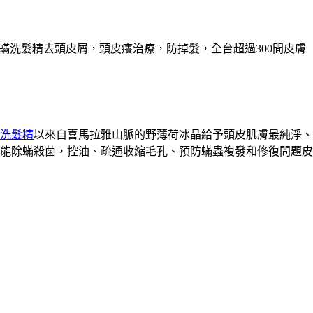
除蟎洗髮精去頭皮屑，頭皮癢治療，防掉髮，全台超過300間皮膚
洗髮精
以來自喜馬拉雅山脈的野薄荷冰晶給予頭皮肌膚最純淨、
能除蟎殺菌，控油、疏通收縮毛孔、預防蟎蟲複發和修復問題皮