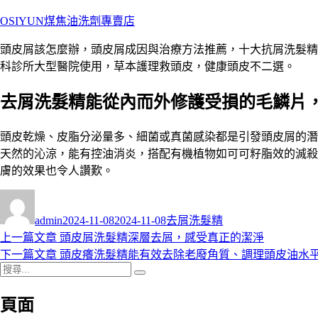
跳
OSIYUN煤焦油洗劑專賣店
至
頭皮屑該怎麼辦，頭皮屑成因與治療方法推薦，十大抗屑洗髮精人
主
科診所大型醫院使用，草本護理救頭皮，健康頭皮不二選。
要
內
去屑洗髮精能從內而外修護受損的毛鱗片
容
頭皮乾燥、皮脂分泌量多、細菌或真菌感染都是引發頭皮屑的潛
天然的沁涼，能有控油消炎，搭配有機植物如可可籽脂效的滅殺
膚的效果也令人讚歎。
作
發
分
者
佈
類
admin
2024-11-08
2024-11-08
去屑洗髮精
日
上
上一篇文章
頭皮屑洗髮精深層去屑，感受真正的潔淨
文
期:
一
下
下一篇文章
頭皮癢洗髮精能有效去除老廢角質、調理頭皮油水
章
搜
篇
一
搜
導
尋
文
篇
尋
頁面
關
章:
文
覽