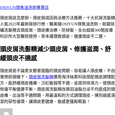
跳
OSIYUN煤焦油洗劑專賣店
至
頭皮屑該怎麼辦，頭皮屑成因與治療方法推薦，十大抗屑洗髮精
主
人氣2023年最新版排行榜，醫美級OSIYUN煤焦油洗劑，殺菌除
要
蟎洗髮精去頭皮屑，頭皮癢治療，防掉髮，全台超過300間皮膚
內
科診所大型醫院使用，草本護理救頭皮，健康頭皮不二選。
容
頭皮屑洗髮精減少頭皮屑、修護滋潤、舒
緩頭皮不適感
頭皮屑是不論男女都曾面臨的頭皮問題，容易讓人頭皮癢，不自
覺想抓個幾下，
頭皮屑洗髮精
運用海洋絲柔科技搭配頭皮調理配
方，能舒緩頭皮搔癢、泛紅敏弱等不適，並提供保濕力，使頭皮
恢復平衡健康平衡，頭皮屑洗髮精改善因油脂分泌不均造成的頭
皮癢、出油等不適問題，用最溫和的方式調理頭皮，揮別過度清
潔的惡性循環，讓頭皮更健康、髮感更蓬鬆輕盈！
作
發
分