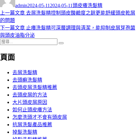
者
佈
類
admin
2024-05-11
2024-05-11
頭皮癢洗髮精
日
上
上一篇文章
去屑洗髮精控制頭皮酸鹼度之餘更能舒緩頭皮乾屑
文
期:
一
的問題
章
篇
下
下一篇文章
止癢洗髮精可深層調理與清潔，能抑制皮屑芽孢菌
導
文
一
與頭皮油脂分泌
搜
章:
篇
覽
搜
尋
文
尋
頁面
關
章:
鍵
字:
去屑洗髮精
去頭癬洗髮精
去頭皮屑洗髮精推薦
去頭皮屑的方法
大片頭皮屑原因
如何止頭皮癢方法
怎麼洗頭才不會有頭皮屑
抗屑洗髮產品推薦
掉髮洗髮精