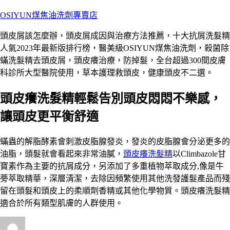
跳
OSIYUN煤焦油洗劑專賣店
至
頭皮屑該怎麼辦，頭皮屑成因與治療方法推薦，十大抗屑洗髮精
主
人氣2023年最新版排行榜，醫美級OSIYUN煤焦油洗劑，殺菌除
要
蟎洗髮精去頭皮屑，頭皮癢治療，防掉髮，全台超過300間皮膚
內
科診所大型醫院使用，草本護理救頭皮，健康頭皮不二選。
容
頭皮癢洗髮精輕鬆告別頭皮悶悶不樂感，
讓頭皮更平衡舒適
蟎蟲的解脂酵素會刺激皮脂腺發炎，發炎的皮脂腺會分泌更多的
油脂，頭髮就會看起來非常油膩，
頭皮癢洗髮精
以Climbazole甘
寶素作為主要的抗屑成分，另添加了多重植物萃取成分,像是牛
蒡萃取精華，深層清潔，去除因頻繁使用其他洗發護髮產品而殘
留在頭髮和頭皮上的柔順劑香精或其他化學物質。頭皮癢洗髮精
適合於所有類型肌膚的人群使用。
作
發
分